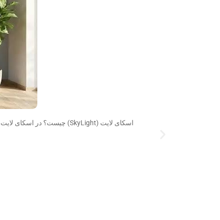
اسکای لایت (SkyLight) چیست؟ در اسکای لایت از چه شیشه هایی میتوان استفاده کرد اسکای لایت ساختاری زیبا از شیشه به جای مصالح رایج برای سقف ساختمان می باشند. در