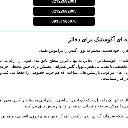
02122682001
02122682003
09351586070
 ای آکوستیک برای دفاتر
 کاری خود هستید، مجموعه نوول گلس را فراموش نکنید.
شه ای آکوستیک برای دفاتر، نه تنها بالاترین سطح عایق بندی صوتی را ارائه م
اوره تخصصی تا نصب بی نقص، نوول گلس همراهی مطمئن برای خلق محیطی حرفه 
ریال های مرغوب، پارتیشن هایی ساخته، که هم حریم خصوصی را حفظ می کنند و هم
در کنار شماست.
اتر نه تنها یک راه حل، بلکه یک تحول اساسی در طراحی محیط های کاری مدرن م
 را ممکن ساخته و فضایی حرفه ای و الهام بخش خلق می کنند.
، بلکه سرمایه گذاری روی آرامش، تمرکز و بهره وری نیروی انسانی خواهد بود،