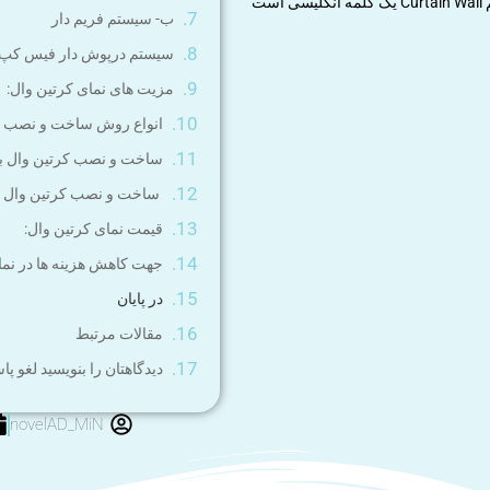
” ابتدا می بایست تعریف درستی از نمای کرتین وال داشته باشیم Curtain Wall یک کلمه انگلیسی است
ب- سیستم فریم دار
سیستم درپوش دار فیس کپ ACECAP
مزیت های نمای کرتین وال:
انواع روش ساخت و نصب نم
ساخت و نصب کرتین وال با روش 
ساخت و نصب کرتین وال با روش ed
قیمت نمای کرتین وال:
جهت کاهش هزینه ها در نمای
در پایان
مقالات مرتبط
دیدگاهتان را بنویسید لغو پا
novelAD_MiN