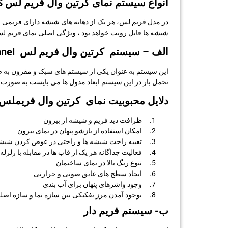
انواع سیستم نمای کرتین وال فریم لس FRAMELESS
در مدل فریم لس، هر یک از دهانه های شیشه دارای فریمی ا
شیشه ها قابل رویت خواهد بود ، ویژگی اصلی نمای فریم 
الف – سیستم کرتین وال فریم لس U-Channel
این سیستم به عنوان یکی از سیستم های سبک و مقرون به صرف
تحمل بار در این سیستم ابعاد مدول ها می بایست به صورت مح
دلایل محبوبیت نمای کرتین وال فریملس:
ظرافت دید فریم و شیشه از بیرون
امکان استفاده از بازشو پنهان در نمای بیرون
تعبیه راحت شیشه ها و راحتی در عوض کردن شیش
فعالیت جداگانه هر یک از قاب ها در مقابله با زلزله
تنوع رنگ بالا در نمای ساختمان
ایجاد سطح های عایق صوتی و حرارتی
وجود واشرهای پنهان برای آب بندی
بوجود آمدن مرز تفکیکی بین سازه نما و سازه اصل
ب- سیستم فریم دار