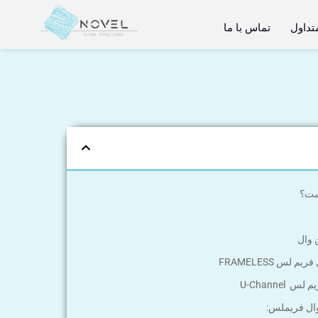
تداول
تماس با ما
ست؟
 وال
لس FRAMELESS
U-Channe
وال فریملس: