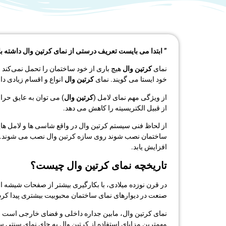
” ابتدا می بایست تعریف درستی از نمای کرتین وال داشته باشیم Curtain Wall یک کلمه انگلیسی است که معادل آن به فارسی دیوار پرد
نمای
کرتین وال
هیچ باری از خود ساختمان را تحمل نمی‌کند 
خود ایستا می گویند. نمای
کرتین وال
انواع و اقسام زیادی دار
از ویژگی مهم نمای لامل (
کرتین وال
) می توان به عایق حرا
از قبیل الکتریسیته را کاهش می دهد.
از لحاظ فنی سیستم کرتین وال در واقع شاسی ها و لامل ها
ساختمان نصب شوند روی سازه کرتین وال نصب می شوند. ا
افزایش یابد.
تاریخچه نمای کرتین وال چیست؟
در قرن نوزده میلادی، با بکارگیری بیشتر از صفحات شیشه ا
صنعت در دیوارهای نمای ساختمان محبوبیت بیشتری پیدا کرد
نمای کرتین وال، مابین جداره داخلی و فضای خارجی است ، 
مهمترین مزایای استفاده از کرتین وال به جای نمای سنتی 