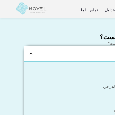
تداول
تماس با ما
چیست؟
یست؟
یدر خرپا
خ