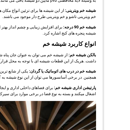
به وسیله لایه محافظتی pvb مابین دو شیشه باقی می مانند.
شیشه خم ویترینی:
از این شیشه ها برای تزئین انواع مکان 
خم ویترینی تاشو و خم ویترینی طرح دار موجود می باشند.
شیشه خم 90 درجه:
شیشه پنجره های كنج اشاره کرد.
انواع کاربرد شیشه خم
بالکن شیشه خم:
از شیشه خم می توان به عنوان جان پناه شی
داشت. هریک از این قطعات شیشه ای با توجه به محل قرارگ
شیشه خم در درب های اتوماتیک یا گردان:
یکی از شایع ترین 
همچنین در برخی آسانسورها می توان از این نوع شیشه به کا
پارتیشن اداری شیشه خم:
برای فضاهای داخلی اداری و ایجاد
اشغال میکنند و بسته به نوع فضا در برخی موارد برای سیرک