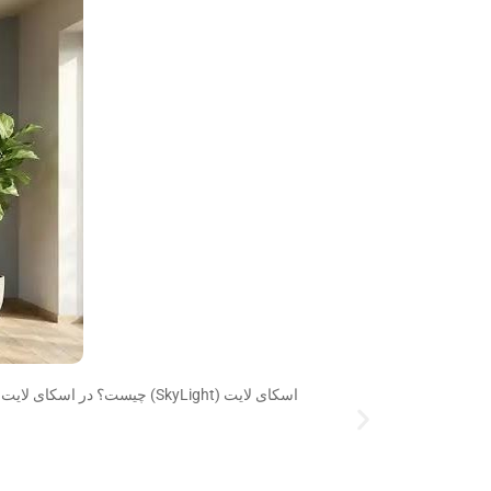
اسکای لایت (SkyLight) چیست؟ در اسکای لایت از چه شیشه هایی میتوان استفاده کرد اسکای لایت ساختاری زیبا از شیشه به جای مصالح رایج برای سقف ساختمان می باشند. در