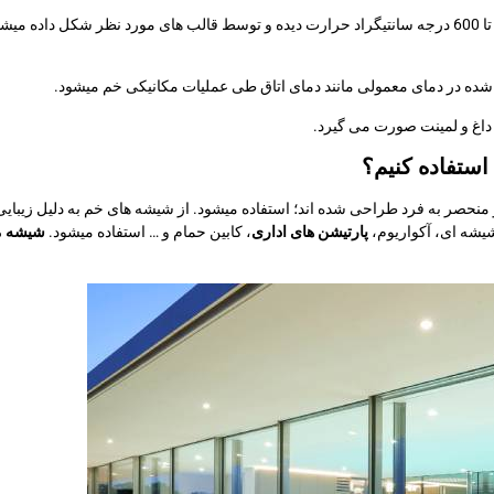
در روش خم کردن داغ، شیشه بین 580 تا 600 درجه سانتیگراد حرارت دیده و توسط قالب های مورد 
ه در دمای معمولی مانند دمای اتاق طی عملیات مکانیکی خم میشود.
داغ و لمینت صورت می گیرد.
استفاده کنیم؟
حصر به فرد طراحی شده اند؛ استفاده میشود. از شیشه های خم به دلیل زیبایی ب
شیشه ای، آکواریوم،
پارتیشن های اداری
، کابین حمام و … استفاده میشود.
شیشه م