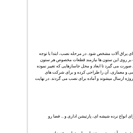
های یراق آلات مشخص شود. در مرحله نصب، ابتدا با توجه
ات بر روی این ستون ها نیازمند قطعات مخصوص هر ستون
 صورت می گیرد تا ابعاد و محل جاسازهایی که تغییر نموده
دسی و معماری، آن را طراحی کرده و برای شرکت های
وژه ارسال میشوند و آماده برای نصب می گردند. در نهایت
 ما بوده و کمک کرده تا همیشه به روز باشیم، ما در نووِل گلس Novel Glass | طراحی و اجرای انواع نرده شیشه ای، پارتیشن اداری و … فضا رو
یشه و آینه، بهترین خدمات را به تمامی عزیزانی