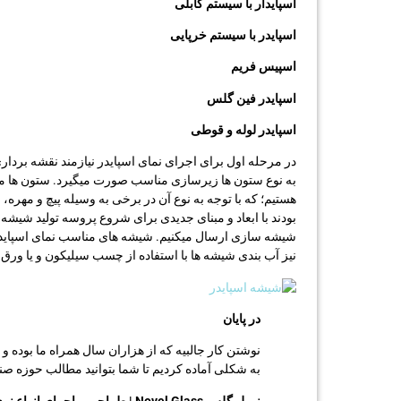
اسپایدار با سیستم کابلی
اسپایدر با سیستم خرپایی
اسپیس فریم
اسپایدر فین گلس
اسپایدر لوله و قوطی
در مرحله اول برای اجرای نمای اسپایدر نیازمند نقشه بردا
به نوع ستون ها زیرسازی مناسب صورت میگیرد. ستون ها می 
هستیم؛ که با توجه به نوع آن در برخی به وسیله پیچ و مهره
بودند با ابعاد و مبنای جدیدی برای شروع پروسه تولید ش
شیشه سازی ارسال میکنیم. شیشه های مناسب نمای اسپایدر
نیز آب بندی شیشه ها با استفاده از چسب سیلیکون و یا ورق
در پایان
به شکلی آماده کردیم تا شما بتوانید مطالب حوزه صن
نووِل گلس Novel Glass | طراحی و اجرای انواع نرده شیشه ای، پارتیشن اداری و …