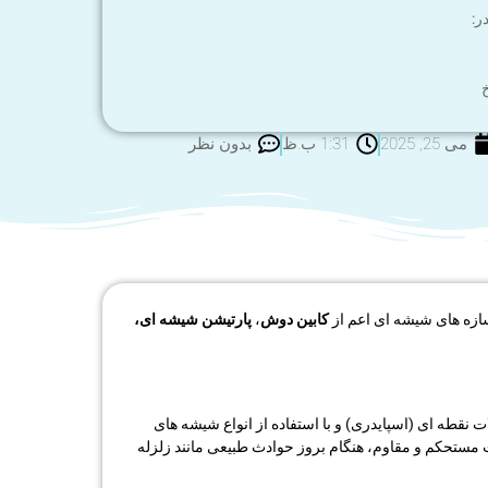
ر:
خ
می 25, 2025
1:31 ب.ظ
بدون نظر
سازه های شیشه ای اعم از
کابین دوش
،
پارتیشن شیشه ای،
نقطه ای (اسپایدری) و با استفاده از انواع شیشه های
ات مستحکم و مقاوم، هنگام بروز حوادث طبیعی مانند زلزله