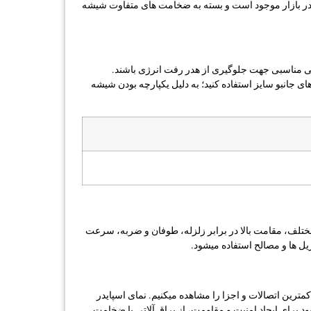
اسپایدر و کانکتور متصل می گردند. وظیفه اصلی رتیل ها انتقال وزن شیشه به اسپایدر است. یراق آلات رتیل به صورت استیل 304 و 316 در بازار موجود است و بسته به ضخامت های متفاوت شیشه
ی مناسبی جهت جلوگیری از هدر رفت انرژی باشند.
ی جانبو سایز استفاده کنید؛ به دلیل یکپارچه بودن شیشه
مختلف، مقامت بالا در برابر زلزله، طوفان و ضربه، سرعت
تریل ها و مصالح استفاده میشود.
کمترین اتصالات و اجزا را مشاهده میکنیم. نمای اسپایدر
ود برای ایجاد امنیت و مقاومت، از یراق آلاتی با ضخامت