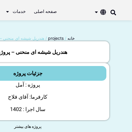
صفحه اصلی
خدمات
خانه
/
projects
/ هندریل شیشه ای منحنی – 
هندریل شیشه ای منحنی – پروژه
جزئیات پروژه
پروژه : آمل
کارفرما: آقای فلاح
سال اجرا : 1402
پروژه های بیشتر