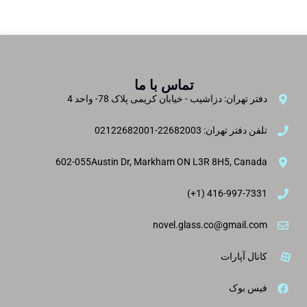
تماس با ما
دفتر تهران: دزاشیب - خیابان کریمی پلاک 78- واحد 4
تلفن دفتر تهران: 22682003-02122682001
602-055Austin Dr, Markham ON L3R 8H5, Canada
416-997-7331 (1+)
novel.glass.co@gmail.com
کانال آپارات
فیس بوک