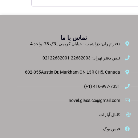
تماس با ما
دفتر تهران: دزاشیب - خیابان کریمی پلاک 78- واحد 4
تلفن دفتر تهران: 22682003-02122682001
602-055Austin Dr, Markham ON L3R 8H5, Canada
416-997-7331 (1+)
novel.glass.co@gmail.com
کانال آپارات
فیس بوک