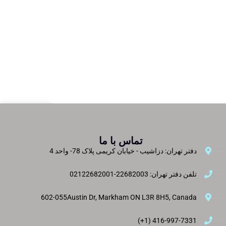
تماس با ما
دفتر تهران: دزاشیب - خیابان کریمی پلاک 78- واحد 4
تلفن دفتر تهران: 22682003-02122682001
602-055Austin Dr, Markham ON L3R 8H5, Canada
416-997-7331 (1+)