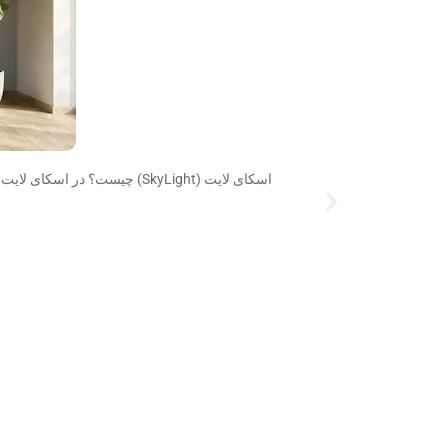
اسکای لایت (SkyLight) چیست؟ در اسکای لایت از چه شیشه هایی میتوان استفاده کرد اسکای لایت ساختاری زیبا از شیشه به جای مصالح رایج برای سقف ساختمان می باشند. در